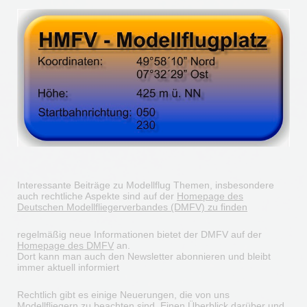
Interessante Beiträge zu Modellflug Themen, insbesondere
auch rechtliche Aspekte sind auf der
Homepage des
Deutschen Modellfliegerverbandes (DMFV) zu finden
regelmäßig neue Informationen bietet der DMFV auf der
Homepage des DMFV
an.
Dort kann man auch den Newsletter abonnieren und bleibt
immer aktuell informiert
Rechtlich gibt es einige Neuerungen, die von uns
Modellfliegern zu beachten sind. Einen Überblick darüber und