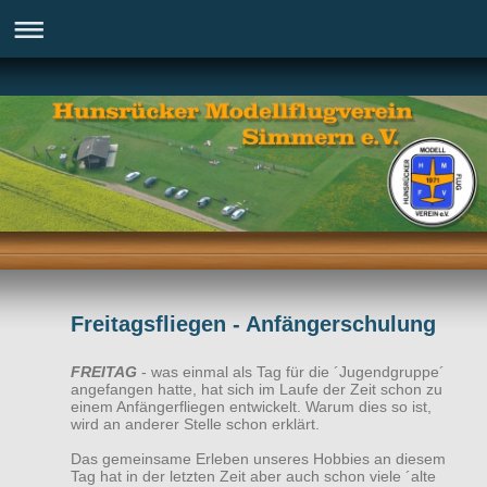
Freitagsfliegen - Anfängerschulung
FREITAG
- was einmal als Tag für die ´Jugendgruppe´
angefangen hatte, hat sich im Laufe der Zeit schon zu
einem Anfängerfliegen entwickelt. Warum dies so ist,
wird an anderer Stelle schon erklärt.
Das gemeinsame Erleben unseres Hobbies an diesem
Tag hat in der letzten Zeit aber auch schon viele ´alte