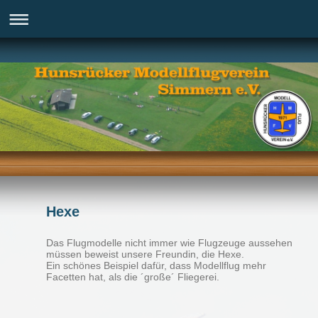
Hexe
Das Flugmodelle nicht immer wie Flugzeuge aussehen
müssen beweist unsere Freundin, die Hexe.
Ein schönes Beispiel dafür, dass Modellflug mehr
Facetten hat, als die ´große´ Fliegerei.