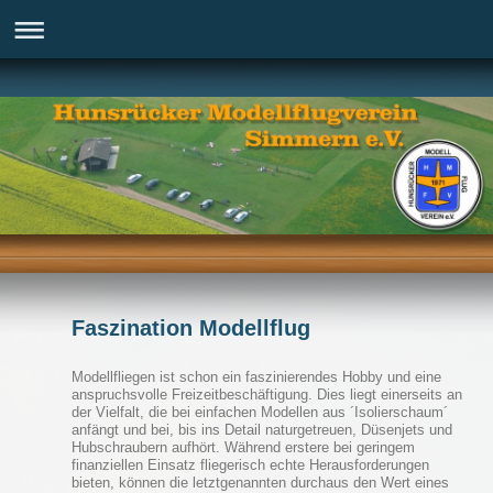
Faszination Modellflug
Modellfliegen ist schon ein faszinierendes Hobby und eine
anspruchsvolle Freizeitbeschäftigung. Dies liegt einerseits an
der Vielfalt, die bei einfachen Modellen aus ´Isolierschaum´
anfängt und bei, bis ins Detail naturgetreuen, Düsenjets und
Hubschraubern aufhört. Während erstere bei geringem
finanziellen Einsatz fliegerisch echte Herausforderungen
bieten, können die letztgenannten durchaus den Wert eines